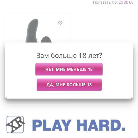
Показать по:
20
30
60
Вам больше 18 лет?
Массажер простаты с
эффектом римминга
Rimmers модель M, 15х4
см
6 399
руб.
/шт