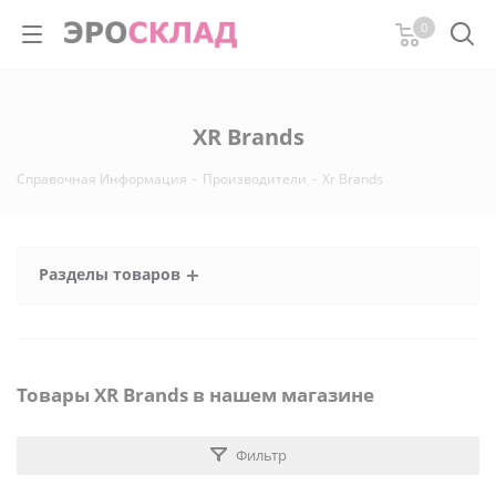
0
XR Brands
Справочная Информация
-
Производители
-
Xr Brands
Разделы товаров
Товары XR Brands в нашем магазине
Фильтр