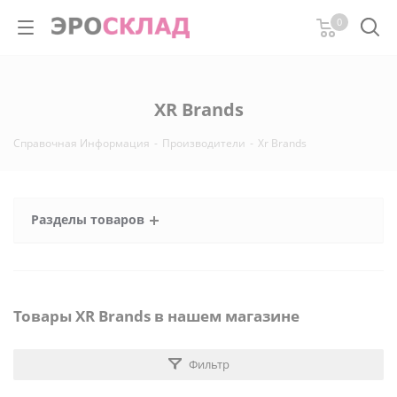
0
XR Brands
Справочная Информация
-
Производители
-
Xr Brands
Разделы товаров
Товары XR Brands в нашем магазине
Фильтр