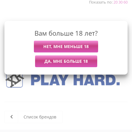
Показать по:
20
30
60
К сожалению, раздел пуст
Вам больше 18 лет?
В данный момент нет активных
товаров
Список брендов