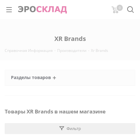
0
XR Brands
Справочная Информация
-
Производители
-
Xr Brands
Разделы товаров
Товары XR Brands в нашем магазине
Фильтр