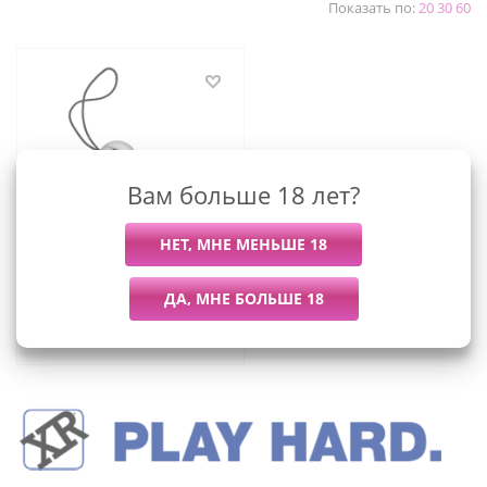
Показать по:
20
30
60
Вам больше 18 лет?
Trinity Vibes -
Пластиковые
вагинальные шарики, 24
см
534
руб.
/шт