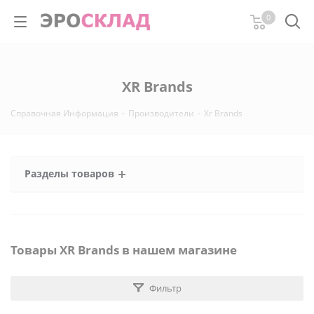
0
XR Brands
Справочная Информация
-
Производители
-
Xr Brands
Разделы товаров
Товары XR Brands в нашем магазине
Фильтр