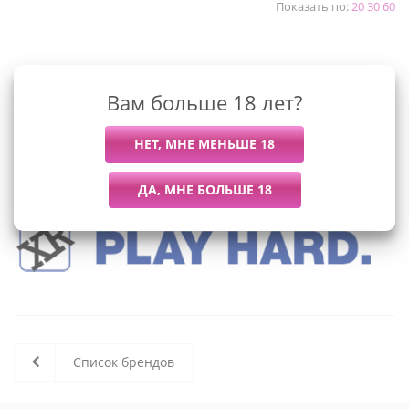
Показать по:
20
30
60
К сожалению, раздел пуст
Вам больше 18 лет?
В данный момент нет активных
товаров
Список брендов