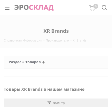
0
XR Brands
Справочная Информация
-
Производители
-
Xr Brands
Разделы товаров
Товары XR Brands в нашем магазине
Фильтр