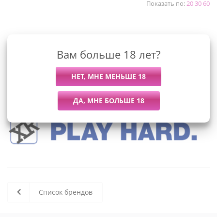
Показать по:
20
30
60
К сожалению, раздел пуст
Вам больше 18 лет?
В данный момент нет активных
товаров
Список брендов