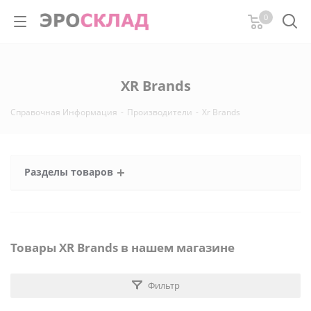
0
XR Brands
Справочная Информация
-
Производители
-
Xr Brands
Разделы товаров
Товары XR Brands в нашем магазине
Фильтр