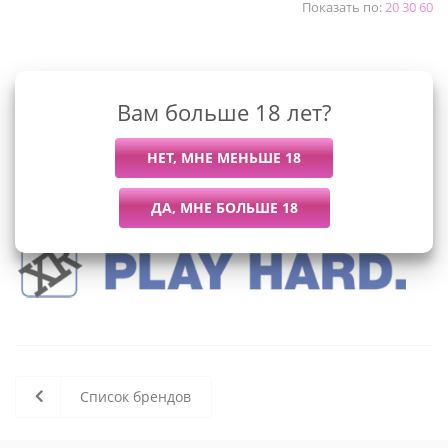
Показать по:
20
30
60
К сожалению, раздел пуст
Вам больше 18 лет?
В данный момент нет активных
товаров
Список брендов