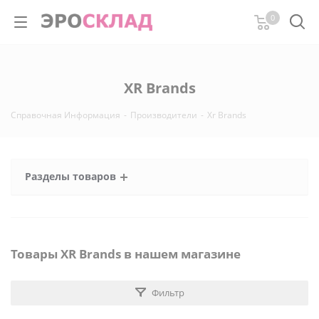
0
XR Brands
Справочная Информация
-
Производители
-
Xr Brands
Разделы товаров
Товары XR Brands в нашем магазине
Фильтр