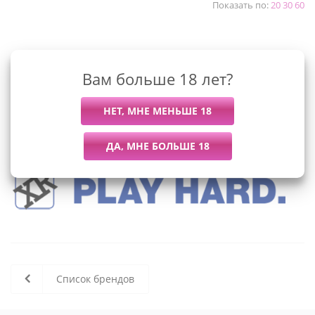
Показать по:
20
30
60
К сожалению, раздел пуст
Вам больше 18 лет?
В данный момент нет активных
товаров
Список брендов