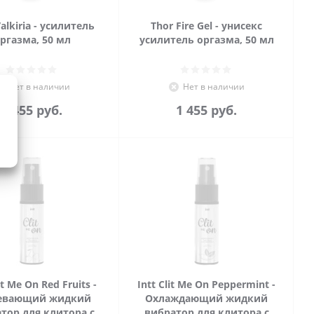
alkiria - усилитель
Thor Fire Gel - унисекс
ргазма, 50 мл
усилитель оргазма, 50 мл
Нет в наличии
Нет в наличии
1 455
руб.
1 455
руб.
it Me On Red Fruits -
Intt Clit Me On Peppermint -
евающий жидкий
Охлаждающий жидкий
тор для клитора с
вибратор для клитора с