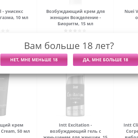
l - унисекс
Возбуждающий крем для
Nuei V
газма, 10 мл
женщин Вожделение -
о
Биоритм, 15 мл
 наличии
Нет в наличии
Вам больше 18 лет?
руб.
462
руб.
ющий крем
Intt Excitation -
Intt Cl
s Cream, 50 мл
возбуждающий гель с
Согр
женьшенем для женщин, 15
вибра