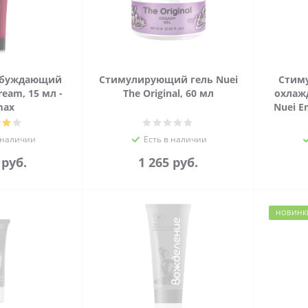
збуждающий
Стимулирующий гель Nuei
Стим
eam, 15 мл -
The Original, 60 мл
охлаж
max
Nuei E
 наличии
Есть в наличии
5
руб.
1 265
руб.
НОВИНК