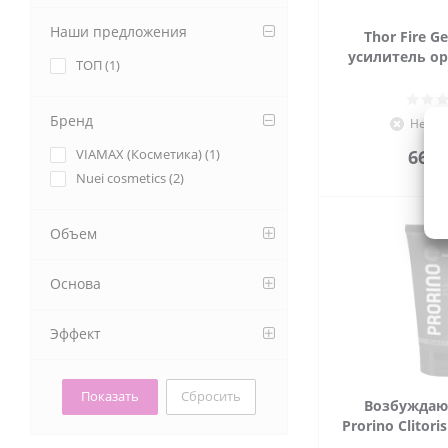
Наши предложения
Thor Fire Ge
усилитель ор
ТОП (
1
)
Бренд
Нет в
VIAMAX (Косметика) (
1
)
665
Nuei cosmetics (
2
)
Объем
Основа
Эффект
Сбросить
Возбужда
Prorino Clitori