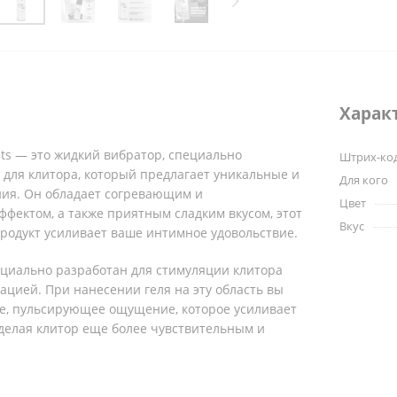
Харак
uits — это жидкий вибратор, специально
Штрих-ко
для клитора, который предлагает уникальные и
Для кого
ия. Он обладает согревающим и
Цвет
фектом, а также приятным сладким вкусом, этот
Вкус
одукт усиливает ваше интимное удовольствие.
ециально разработан для стимуляции клитора
цией. При нанесении геля на эту область вы
ое, пульсирующее ощущение, которое усиливает
делая клитор еще более чувствительным и
 раздражителям.
уляции, Clit Me On Red Fruits оказывает