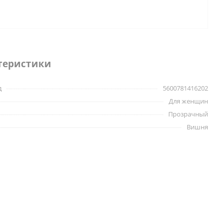
теристики
д
5600781416202
Для женщин
Прозрачный
Вишня