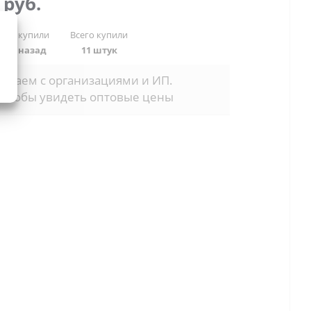
9
руб.
 раз купили
Всего купили
дней назад
11 штук
отаем с организациями и ИП.
 чтобы увидеть оптовые цены