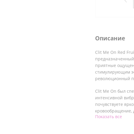
Описание
Clit Me On Red Fr
предназначенный 
приятные ощущен
стимулирующим эф
революционный пр
Clit Me On был сп
интенсивной вибра
почувствуете ярк
кровообращение, 
Показать все
восприимчивым к
Помимо яркой стим