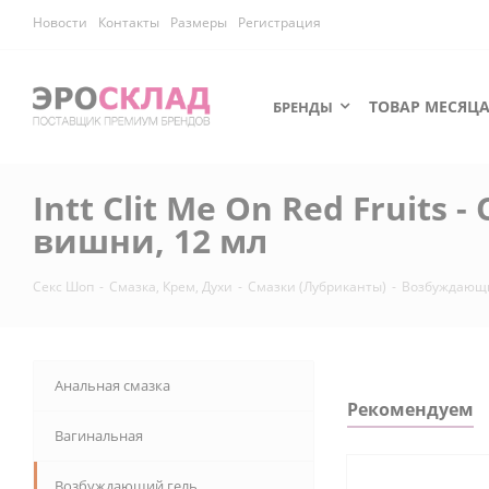
Новости
Контакты
Размеры
Регистрация
ТОВАР МЕСЯЦ
БРЕНДЫ
Intt Clit Me On Red Fruit
вишни, 12 мл
Секс Шоп
-
Смазка, Крем, Духи
-
Смазки (Лубриканты)
-
Возбуждающи
Анальная смазка
Рекомендуем
Вагинальная
Возбуждающий гель