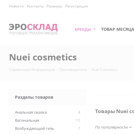
Новости
Контакты
Размеры
Регистрация
ТОВАР МЕСЯЦ
БРЕНДЫ
Nuei cosmetics
Справочная Информация
-
Производители
-
Nuei Cosmetics
Разделы товаров
Товары Nuei c
Анальная смазка
4
Вагинальная
11
По популярности
Возбуждающий гель
7