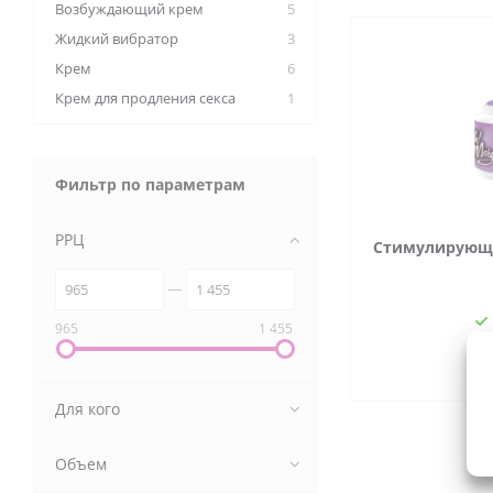
Возбуждающий крем
5
Жидкий вибратор
3
Крем
6
Крем для продления секса
1
Фильтр по параметрам
РРЦ
Стимулирующий
965
1 455
1 
Для кого
Объем