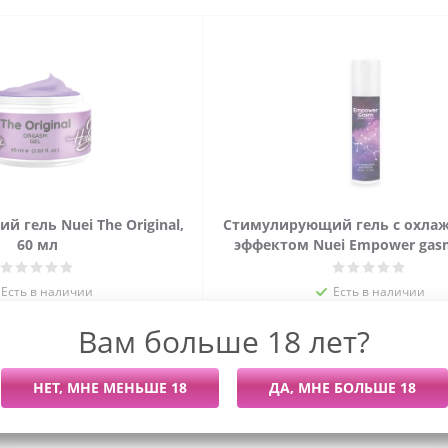
 гель Nuei The Original,
Стимулирующий гель с охл
60 мл
эффектом Nuei Empower gasm
Есть в наличии
Есть в наличии
265
руб.
/шт
1 455
руб.
/шт
Вам больше 18 лет?