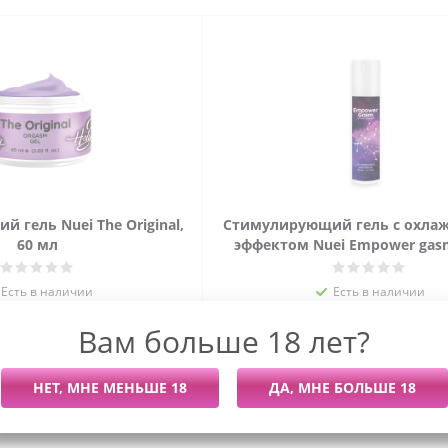
 гель Nuei The Original,
Стимулирующий гель с охл
60 мл
эффектом Nuei Empower gasm
Есть в наличии
Есть в наличии
265
руб.
/шт
1 455
руб.
/шт
Вам больше 18 лет?