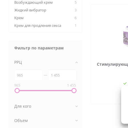
Возбуждающий крем
5
Жидкий вибратор
3
Крем
6
Крем для продления секса
1
Фильтр по параметрам
РРЦ
Стимулирующий
965
1 455
1 
Для кого
Объем