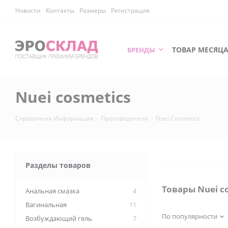
Новости
Контакты
Размеры
Регистрация
ТОВАР МЕСЯЦ
БРЕНДЫ
Nuei cosmetics
Справочная Информация
-
Производители
-
Nuei Cosmetics
Разделы товаров
Товары Nuei c
Анальная смазка
4
Вагинальная
11
По популярности
Возбуждающий гель
7