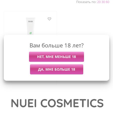
Показать по:
20
30
60
Вам больше 18 лет?
Nuei Inlube - водный
лубрикант с алоэ вера и
ароматом мяты, 100 мл
965
руб.
/шт