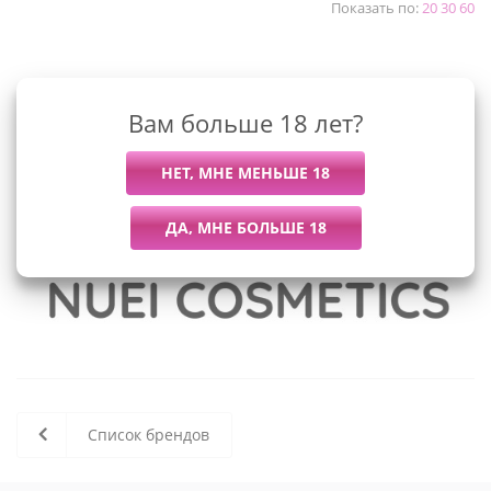
Показать по:
20
30
60
К сожалению, раздел пуст
Вам больше 18 лет?
В данный момент нет активных
товаров
Список брендов