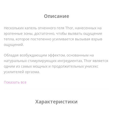
Описание
Нескольких капель огненного геля Thor, нанесенных на
эрогенные зоны, достаточно, чтобы вызвать ощущение
тепла, которое постепенно усиливается вызывая взрыв
ощущений.
Обладая возбуждающим эффектом, основанным на
натуральных стимулирующих ингредиентах, Thor является
одним из самых мощных и продолжительных унисекс
усилителей оргазма.
Показать все
Thor Fire Gel, мощный гель для усиления оргазма с
уникальной и чрезвычайно эффективной формулой,
содержащий:
Характеристики
Корень Мака обладающий тонизирующим действием.
Дамиана - цветок, который, как полагают, обладает