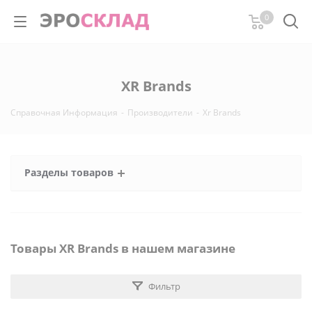
0
XR Brands
Справочная Информация
-
Производители
-
Xr Brands
Разделы товаров
Товары XR Brands в нашем магазине
Фильтр