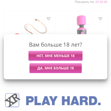
Показать по:
20
30
60
Вам больше 18 лет?
Charmed Очарованное
Bang! - мини-
сердце - ожерелье с
вибромассажер для
подвеской вибратором, 90
клитора, 11х3 см
см
3 424
руб.
/шт
2 809
руб.
/шт