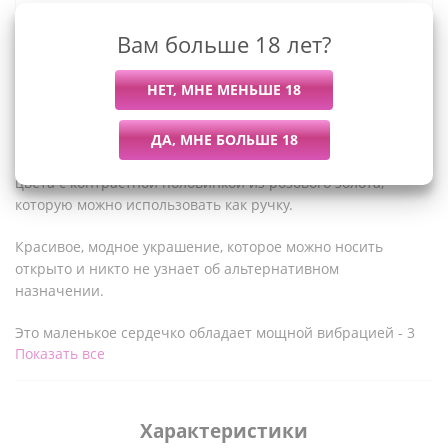
Вам больше 18 лет?
Описание
Это вибрирующее силиконовое ожерелье в форме сердца
выполнено из прочного гладкого силикона ярко-красного
цвета с контрастной половинкой из розового золота,
которую можно использовать как ручку.
Красивое, модное украшение, которое можно носить
открыто и никто не узнает об альтернативном
назначении.
Это маленькое сердечко обладает мощной вибрацией - 3
Показать все
скорости и 7 режимов, которые будут возбуждать ваши
чувствительные эрогенные зоны. Удовольствие еще
никогда не выглядело так прекрасно!
Характеристики
В качестве бонуса, этот перезаряжаемый стимулятор