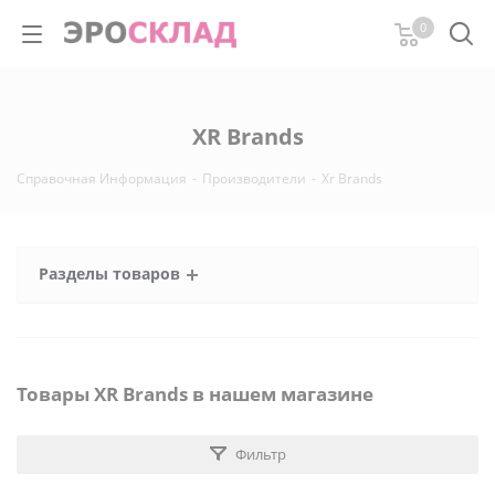
0
XR Brands
Справочная Информация
-
Производители
-
Xr Brands
Разделы товаров
Товары XR Brands в нашем магазине
Фильтр