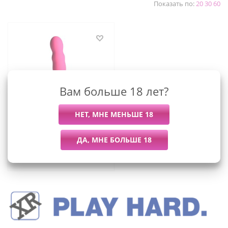
Показать по:
20
30
60
Вам больше 18 лет?
Squeeze-It - мягкий,
гибкий волнистый
фаллоимитатор, 18.3х4.1
см
3 379
руб.
/шт