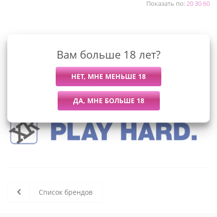
Показать по:
20
30
60
К сожалению, раздел пуст
Вам больше 18 лет?
В данный момент нет активных
товаров
Список брендов