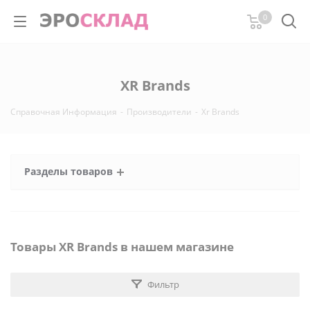
0
XR Brands
Справочная Информация
-
Производители
-
Xr Brands
Разделы товаров
Товары XR Brands в нашем магазине
Фильтр