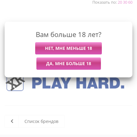
Показать по:
20
30
60
К сожалению, раздел пуст
Вам больше 18 лет?
В данный момент нет активных
товаров
Список брендов