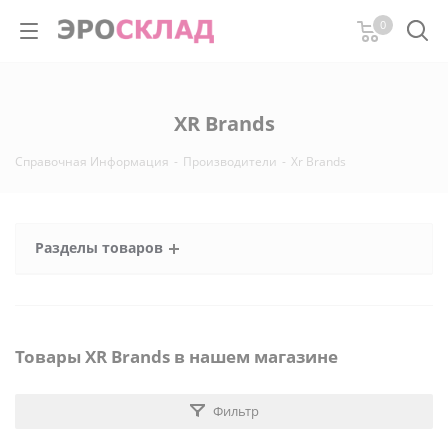
0
XR Brands
Справочная Информация
-
Производители
-
Xr Brands
Разделы товаров
Товары XR Brands в нашем магазине
Фильтр