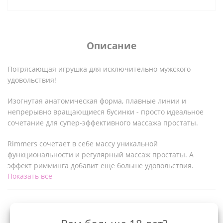
Описание
Потрясающая игрушка для исключительно мужского
удовольствия!
Изогнутая анатомическая форма, плавные линии и
непрерывно вращающиеся бусинки - просто идеальное
сочетание для супер-эффективного массажа простаты.
Rimmers сочетает в себе массу уникальной
функциональности и регулярный массаж простаты. А
эффект римминга добавит еще больше удовольствия.
Показать все
Встроенные в ножку массажера ряды твердых маленьких
бусинок вращаются с 3 возможными скоростями и 5
ритмами, вращая игрушку по узким маленьким
Характеристики
кругам. Область с бусинами будет находиться в прямом