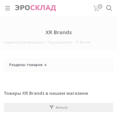
0
XR Brands
Справочная Информация
-
Производители
-
Xr Brands
Разделы товаров
Товары XR Brands в нашем магазине
Фильтр