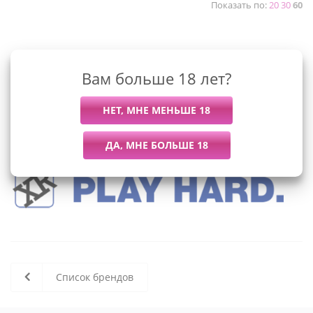
Показать по:
20
30
60
К сожалению, раздел пуст
Вам больше 18 лет?
В данный момент нет активных
товаров
Список брендов