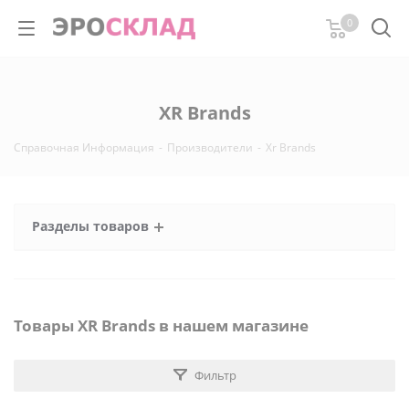
0
XR Brands
Справочная Информация
-
Производители
-
Xr Brands
Разделы товаров
Товары XR Brands в нашем магазине
Фильтр