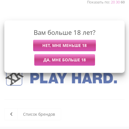
Показать по:
20
30
60
К сожалению, раздел пуст
Вам больше 18 лет?
В данный момент нет активных
товаров
Список брендов