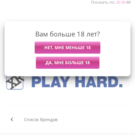
Показать по:
20
30
60
К сожалению, раздел пуст
Вам больше 18 лет?
В данный момент нет активных
товаров
Список брендов