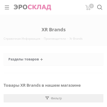
0
XR Brands
Справочная Информация
-
Производители
-
Xr Brands
Разделы товаров
Товары XR Brands в нашем магазине
Фильтр