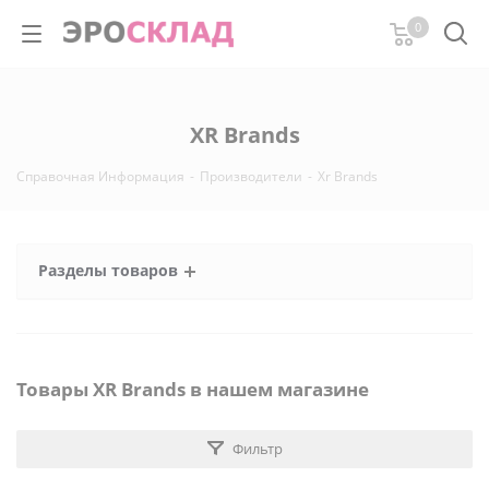
0
XR Brands
Справочная Информация
-
Производители
-
Xr Brands
Разделы товаров
Товары XR Brands в нашем магазине
Фильтр