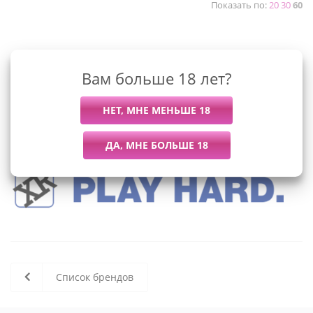
Показать по:
20
30
60
К сожалению, раздел пуст
Вам больше 18 лет?
В данный момент нет активных
товаров
Список брендов