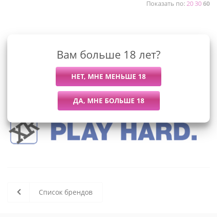
Показать по:
20
30
60
К сожалению, раздел пуст
Вам больше 18 лет?
В данный момент нет активных
товаров
Список брендов