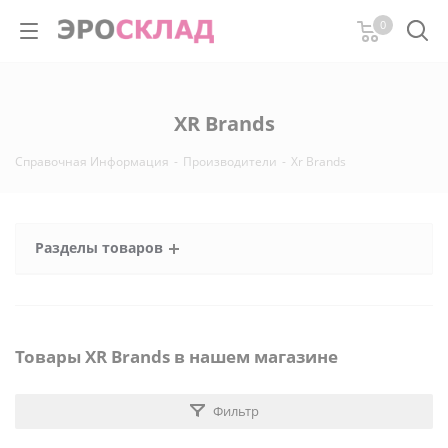
0
XR Brands
Справочная Информация
-
Производители
-
Xr Brands
Разделы товаров
Товары XR Brands в нашем магазине
Фильтр