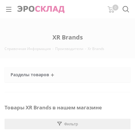
0
XR Brands
Справочная Информация
-
Производители
-
Xr Brands
Разделы товаров
Товары XR Brands в нашем магазине
Фильтр