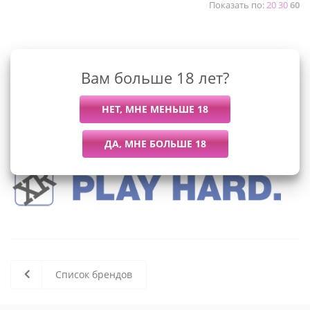
Показать по:
20
30
60
К сожалению, раздел пуст
Вам больше 18 лет?
В данный момент нет активных
товаров
Список брендов