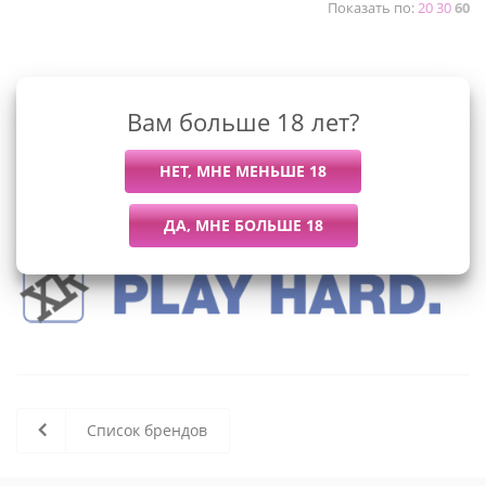
Показать по:
20
30
60
К сожалению, раздел пуст
Вам больше 18 лет?
В данный момент нет активных
товаров
Список брендов