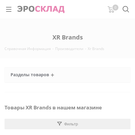
0
XR Brands
Справочная Информация
-
Производители
-
Xr Brands
Разделы товаров
Товары XR Brands в нашем магазине
Фильтр