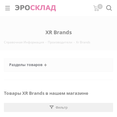
0
XR Brands
Справочная Информация
-
Производители
-
Xr Brands
Разделы товаров
Товары XR Brands в нашем магазине
Фильтр