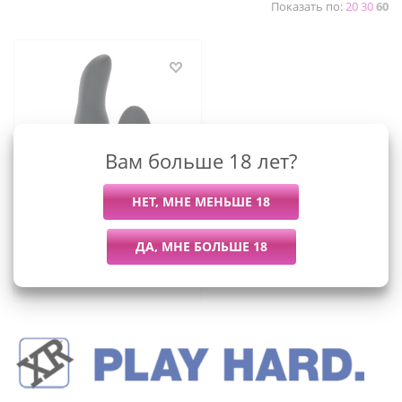
Показать по:
20
30
60
Вам больше 18 лет?
Массажер простаты с
эффектом римминга
Rimmers модель M, 15х4
см
6 399
руб.
/шт