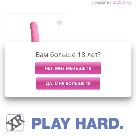
Показать по:
20
30
60
Вам больше 18 лет?
Squeeze-It - мягкий,
гибкий волнистый
фаллоимитатор, 18.3х4.1
см
3 379
руб.
/шт