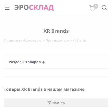
0
XR Brands
Справочная Информация
-
Производители
-
Xr Brands
Разделы товаров
Товары XR Brands в нашем магазине
Фильтр