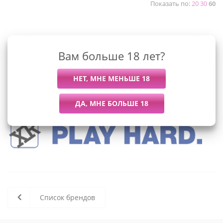
Показать по:
20
30
60
К сожалению, раздел пуст
Вам больше 18 лет?
В данный момент нет активных
товаров
Список брендов