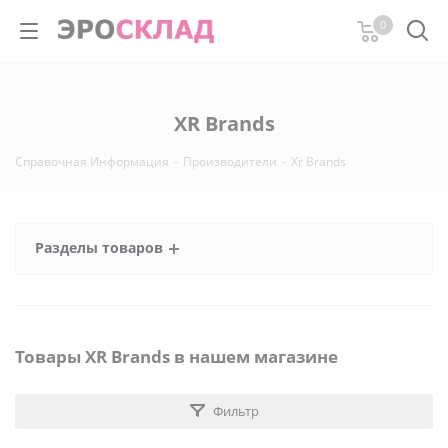
0
XR Brands
Справочная Информация
-
Производители
-
Xr Brands
Разделы товаров
Товары XR Brands в нашем магазине
Фильтр