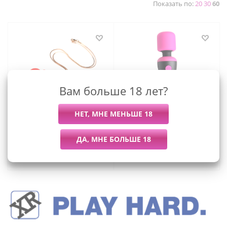
Показать по:
20
30
60
Вам больше 18 лет?
Charmed Очарованное
Bang! - мини-
сердце - ожерелье с
вибромассажер для
подвеской вибратором, 90
клитора, 11х3 см
см
3 424
руб.
/шт
2 809
руб.
/шт