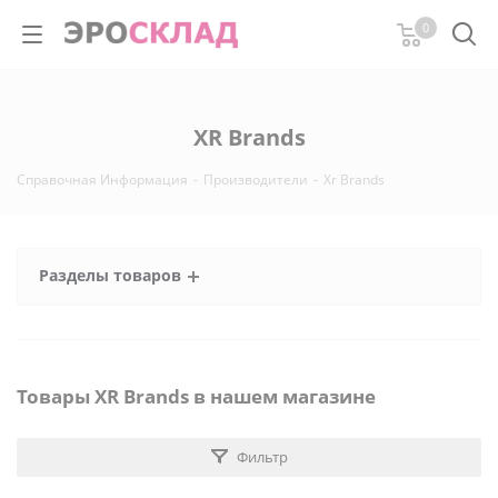
0
XR Brands
Справочная Информация
-
Производители
-
Xr Brands
Разделы товаров
Товары XR Brands в нашем магазине
Фильтр