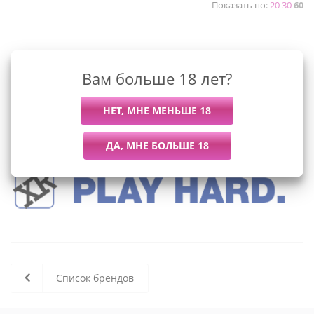
Показать по:
20
30
60
К сожалению, раздел пуст
Вам больше 18 лет?
В данный момент нет активных
товаров
Список брендов