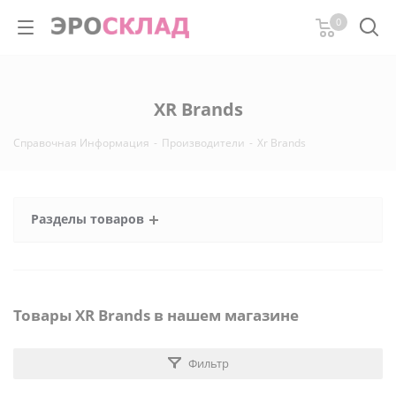
0
XR Brands
Справочная Информация
-
Производители
-
Xr Brands
Разделы товаров
Товары XR Brands в нашем магазине
Фильтр