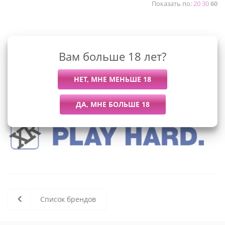
Показать по:
20
30
60
К сожалению, раздел пуст
Вам больше 18 лет?
В данный момент нет активных
товаров
Список брендов