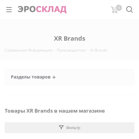
0
XR Brands
Справочная Информация
-
Производители
-
Xr Brands
Разделы товаров
Товары XR Brands в нашем магазине
Фильтр