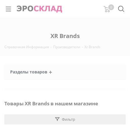
0
XR Brands
Справочная Информация
-
Производители
-
Xr Brands
Разделы товаров
Товары XR Brands в нашем магазине
Фильтр