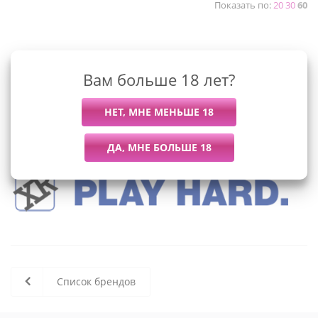
Показать по:
20
30
60
К сожалению, раздел пуст
Вам больше 18 лет?
В данный момент нет активных
товаров
Список брендов