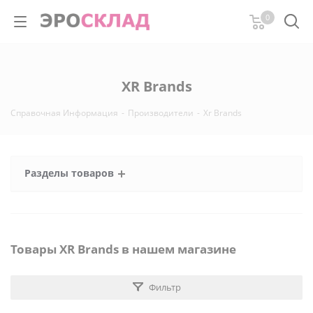
0
XR Brands
Справочная Информация
-
Производители
-
Xr Brands
Разделы товаров
Товары XR Brands в нашем магазине
Фильтр