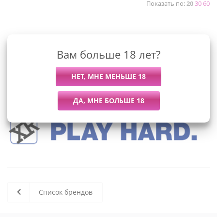
Показать по:
20
30
60
К сожалению, раздел пуст
Вам больше 18 лет?
В данный момент нет активных
товаров
Список брендов