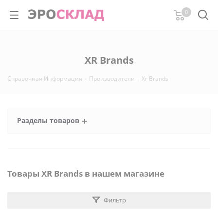
0
XR Brands
Справочная Информация
-
Производители
-
Xr Brands
Разделы товаров
Товары XR Brands в нашем магазине
Фильтр