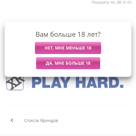
Показать по:
20
30
60
К сожалению, раздел пуст
Вам больше 18 лет?
В данный момент нет активных
товаров
Список брендов