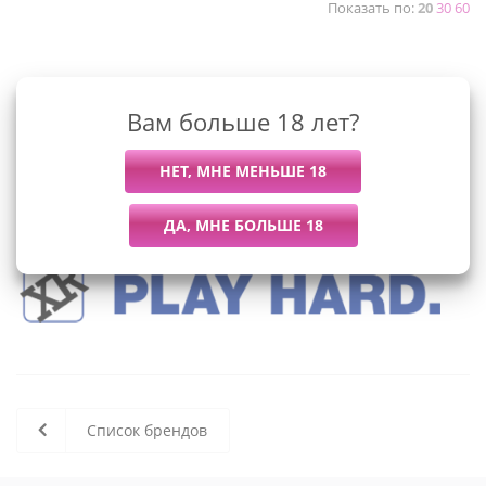
Показать по:
20
30
60
К сожалению, раздел пуст
Вам больше 18 лет?
В данный момент нет активных
товаров
Список брендов