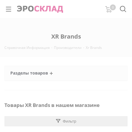
0
XR Brands
Справочная Информация
-
Производители
-
Xr Brands
Разделы товаров
Товары XR Brands в нашем магазине
Фильтр