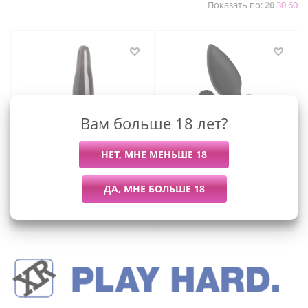
Показать по:
20
30
60
Вам больше 18 лет?
Trinity Vibes - анальная
Ass Thumpers - анальная
пробка с вибропулей,
пробка с вибрацией,
6.3х1.9 см
13х4.3 см
529
руб.
/шт
4 164
руб.
/шт