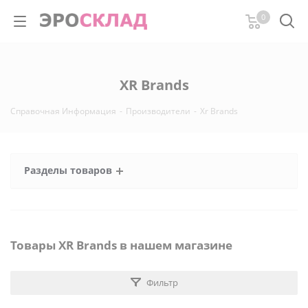
0
XR Brands
Справочная Информация
-
Производители
-
Xr Brands
Разделы товаров
Товары XR Brands в нашем магазине
Фильтр