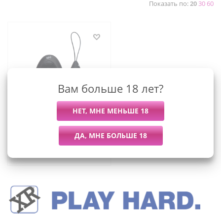
Показать по:
20
30
60
Вам больше 18 лет?
Bang! - виброяйцо с
пультом дистанционного
управления, 6х3.3 см
3 609
руб.
/шт