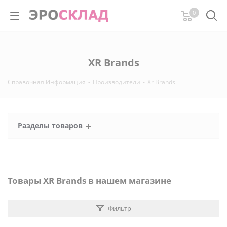
0
XR Brands
Справочная Информация
-
Производители
-
Xr Brands
Разделы товаров
Товары XR Brands в нашем магазине
Фильтр