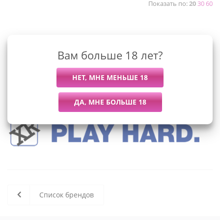
Показать по:
20
30
60
К сожалению, раздел пуст
Вам больше 18 лет?
В данный момент нет активных
товаров
Список брендов