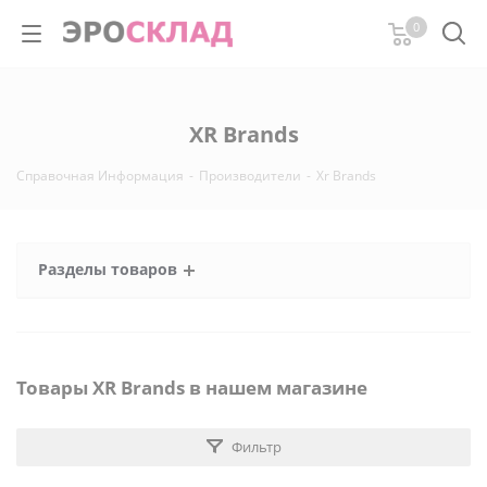
0
XR Brands
Справочная Информация
-
Производители
-
Xr Brands
Разделы товаров
Товары XR Brands в нашем магазине
Фильтр