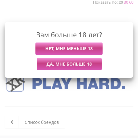
Показать по:
20
30
60
К сожалению, раздел пуст
Вам больше 18 лет?
В данный момент нет активных
товаров
Список брендов