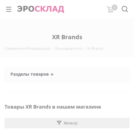
0
XR Brands
Справочная Информация
-
Производители
-
Xr Brands
Разделы товаров
Товары XR Brands в нашем магазине
Фильтр