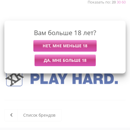
Показать по:
20
30
60
К сожалению, раздел пуст
Вам больше 18 лет?
В данный момент нет активных
товаров
Список брендов