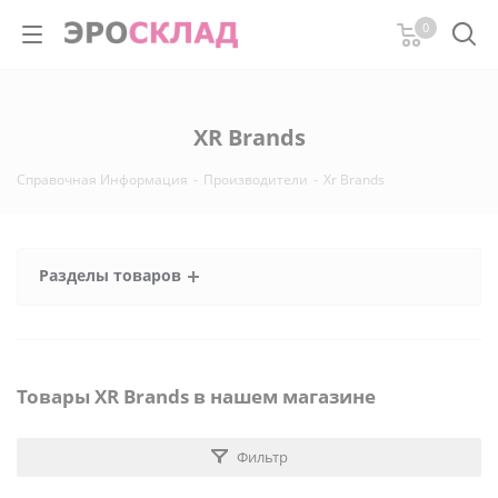
0
XR Brands
Справочная Информация
-
Производители
-
Xr Brands
Разделы товаров
Товары XR Brands в нашем магазине
Фильтр