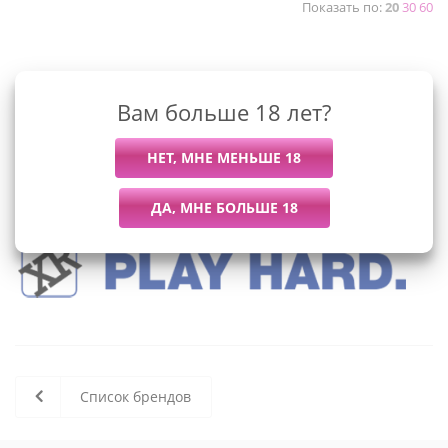
Показать по:
20
30
60
К сожалению, раздел пуст
Вам больше 18 лет?
В данный момент нет активных
товаров
Список брендов