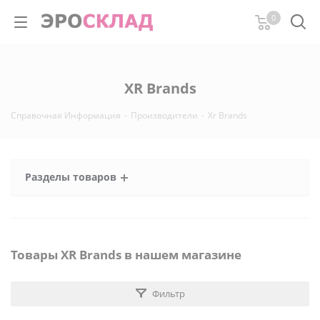
0
XR Brands
Справочная Информация
-
Производители
-
Xr Brands
Разделы товаров
Товары XR Brands в нашем магазине
Фильтр