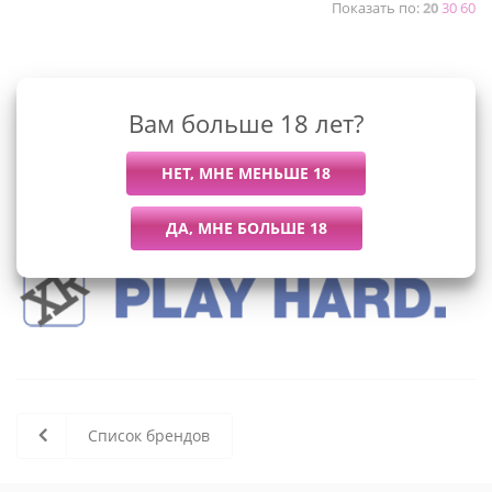
Показать по:
20
30
60
К сожалению, раздел пуст
Вам больше 18 лет?
В данный момент нет активных
товаров
Список брендов