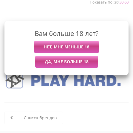
Показать по:
20
30
60
К сожалению, раздел пуст
Вам больше 18 лет?
В данный момент нет активных
товаров
Список брендов