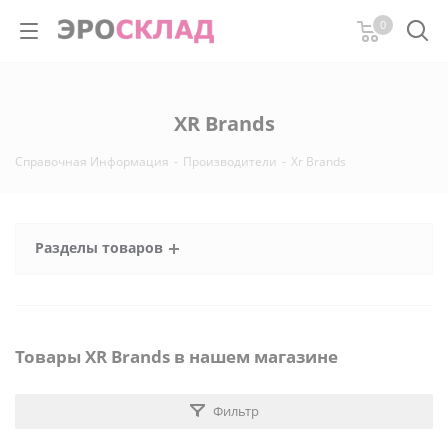
0
XR Brands
Справочная Информация
-
Производители
-
Xr Brands
Разделы товаров
Товары XR Brands в нашем магазине
Фильтр