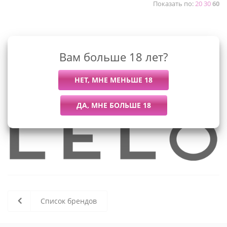
Показать по:
20
30
60
К сожалению, раздел пуст
Вам больше 18 лет?
В данный момент нет активных
товаров
Список брендов