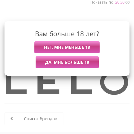
Показать по:
20
30
60
К сожалению, раздел пуст
Вам больше 18 лет?
В данный момент нет активных
товаров
Список брендов