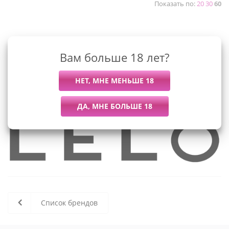
Показать по:
20
30
60
К сожалению, раздел пуст
Вам больше 18 лет?
В данный момент нет активных
товаров
Список брендов