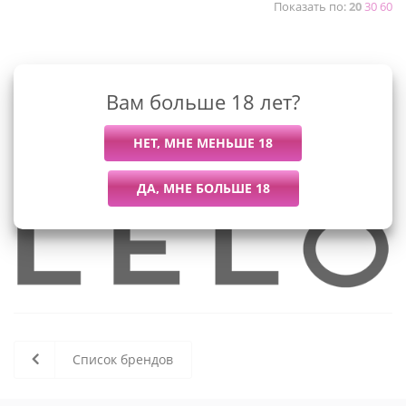
Показать по:
20
30
60
К сожалению, раздел пуст
Вам больше 18 лет?
В данный момент нет активных
товаров
Список брендов