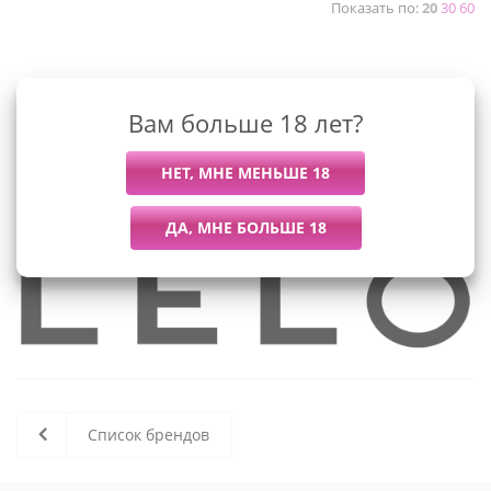
Показать по:
20
30
60
К сожалению, раздел пуст
Вам больше 18 лет?
В данный момент нет активных
товаров
Список брендов